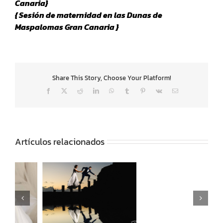
Canaria}
{ Sesión de maternidad en las Dunas de
Maspalomas Gran Canaria }
Share This Story, Choose Your Platform!
Facebook
X
Reddit
LinkedIn
WhatsApp
Tumblr
Pinterest
Vk
Correo
electrónico
Artículos relacionados
n
Fotógrafo de bodas en
Boda en Madrid en la
Gran Canaria premiado
finca Najaraya de Ana y
sesión post boda
Javi
Maspalomas