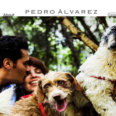
About
Gale