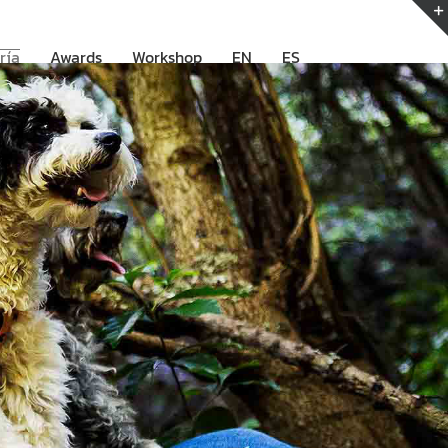
ría
Awards
Workshop
EN
ES