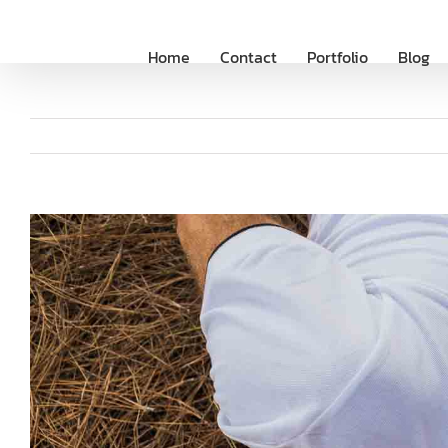
Saltar
al
Home
Contact
Portfolio
Blog
contenido
Ver
imagen
más
grande