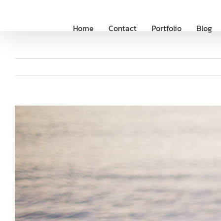
Saltar
al
Home
Contact
Portfolio
Blog
contenido
Ver
imagen
más
grande