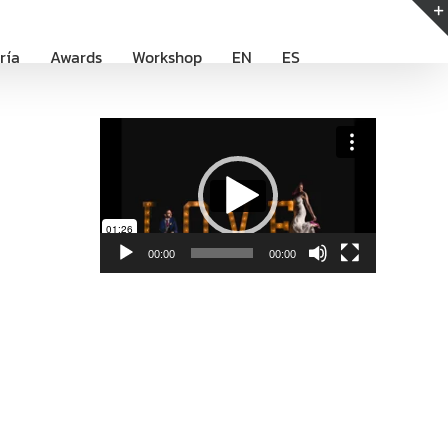
ría
Awards
Workshop
EN
ES
Reproductor
de
vídeo
00:00
00:00