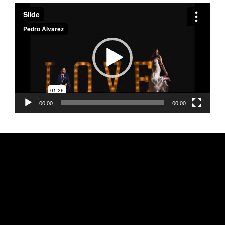
Reproductor
de
vídeo
00:00
00:00
FEARLESS