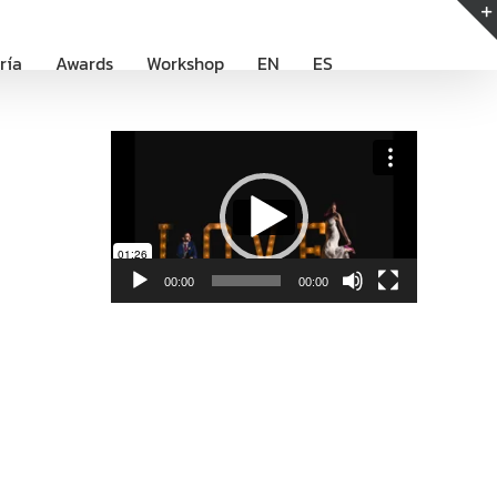
ría
Awards
Workshop
EN
ES
Reproductor
de
vídeo
00:00
00:00