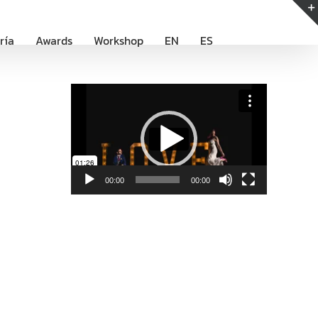
ría
Awards
Workshop
EN
ES
Reproductor
de
vídeo
00:00
00:00