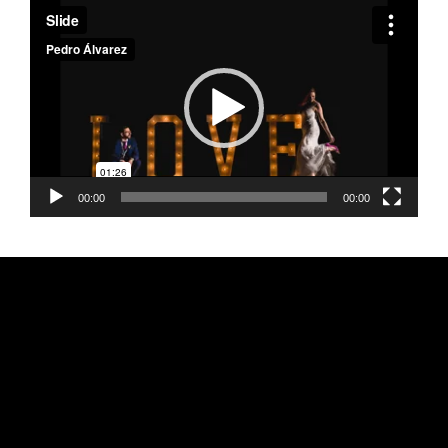
Reproductor
de
vídeo
00:00
00:00
FEARLESS