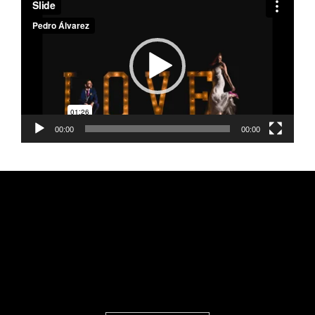
de
vídeo
00:00
00:00
FEARLESS