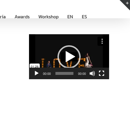
ría
Awards
Workshop
EN
ES
Reproductor
de
vídeo
00:00
00:00