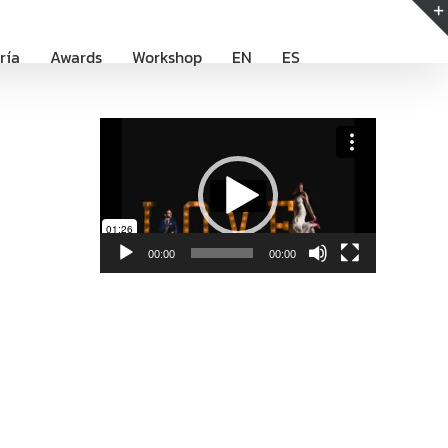
ría
Awards
Workshop
EN
ES
Reproductor
de
vídeo
00:00
00:00